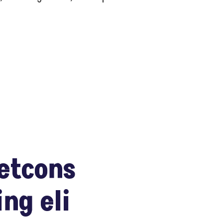
etcons
ing eli