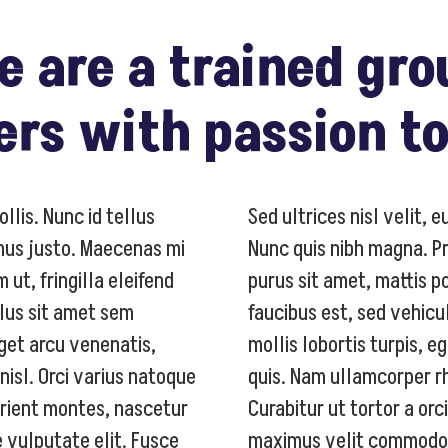
e are a trained gro
ers with passion t
llis. Nunc id tellus
Sed ultrices nisl velit, 
imus justo. Maecenas mi
Nunc quis nibh magna. Pro
 ut, fringilla eleifend
purus sit amet, mattis p
llus sit amet sem
faucibus est, sed vehicu
get arcu venenatis,
mollis lobortis turpis, 
 nisl. Orci varius natoque
quis. Nam ullamcorper 
urient montes, nascetur
Curabitur ut tortor a orc
e vulputate elit. Fusce
maximus velit commodo, 